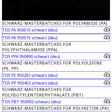
Technische Datenblätter
Schwarz-Masterbatches
SCHWARZ-MASTERBATCHES FÜR POLYAMIDE (PA)
TDS PA 950610 schwarz (deu)
TDS PA 950515 schwarz (deu)
SCHWARZ-MASTERBATCHES FÜR
POLYPHTHALAMIDE (PPA)
TDS PPA 950890 schwarz (deu)
SCHWARZ-MASTERBATCHES FÜR POLYOLEFINE
(PE, PP)
TDS PE 950283 schwarz (deu)
TDS PP 950402 schwarz (deu)
SCHWARZ-MASTERBATCHES FÜR
POLYBUTYLENTEREPHTHALATE (PBT)
TDS PBT 950092 schwarz (deu)
SCHWARZ-MASTERBATCHES FÜR POLYKETON (PK)